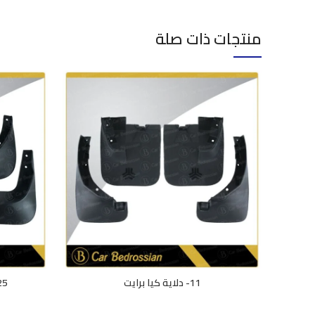
منتجات ذات صلة
11- دلاية كيا برايت
25- دلاية هونداي از