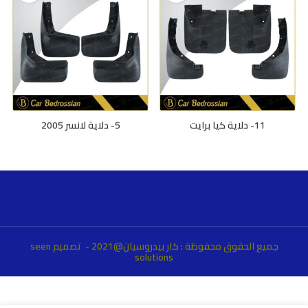
11- دلاية كيا برايت
5- دلاية لانسر 2005
جميع الحقوق محفوظة : كار بيدروسيان@2021 - تصميم
seen
solutions