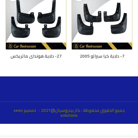
7- دلاية كيا سيراتو 2005
27- دلاية هونداي ماتريكس
جميع الحقوق محفوظة : كار بيدروسيان@2021 - تصميم
seen
solutions