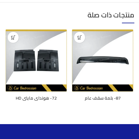
منتجات ذات صلة
87- بلمة سقف عام
72- هونداي مايتي HD